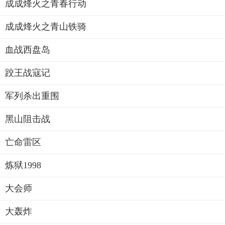
成成烽火之青春行动
成成烽火之青山铁骑
血战西盘岛
跤王战寇记
军列杀出重围
黑山阻击战
亡命雷区
炼狱1998
大会师
大轰炸