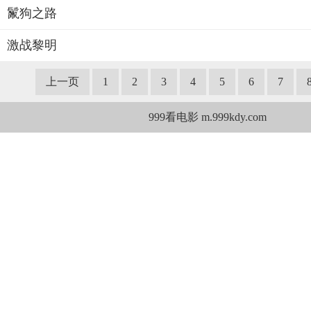
鬣狗之路
激战黎明
上一页
1
2
3
4
5
6
7
999看电影 m.999kdy.com