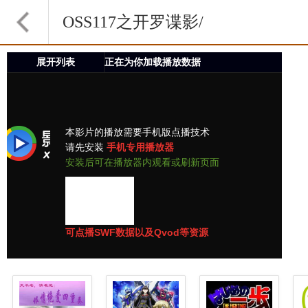
OSS117之开罗谍影/
法国特工