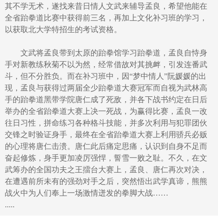
其不学无术，遂找来昔日情人文武来辅导孟良，希望他能在
全省跆拳道比赛中获得前三名，再加上文化补习班的学习，
以获取北大学特招生的考试资格。
文武将孟良带到太原的跆拳馆学习跆拳道，孟良自恃身
手对新教练秋菊不以为然，经常借故对其挑衅，引发连番武
斗，但不分胜负。而在补习班中，因“梦中情人”阮媛媛的出
现，孟良与获得过两届全少跆拳道大赛冠军而自视为武林高
手的跆拳道黑带学院唐仁成了死敌，并各下战书约定在日后
举办的全省跆拳道大赛上决一死战，为赢得比赛，孟良一改
往日习性，拼命练习各种格斗技能，并多次利用与犯罪团伙
交锋之时验证身手，最终在全省跆拳道大赛上利用骄兵必贩
的心理将唐仁击溃。唐仁此后痛定思痛，认识到自身不足而
奋起修炼，身手更加凌厉强悍，誓雪一败之耻。不久，在文
武筹办的全国功夫之王擂台大赛上，孟良、唐仁再次对决，
在遭遇前所未有的强劲对手之后，突然悟出武学真谛，熊熊
战火中为人们奉上一场激情迸发的拳脚大战……
.....