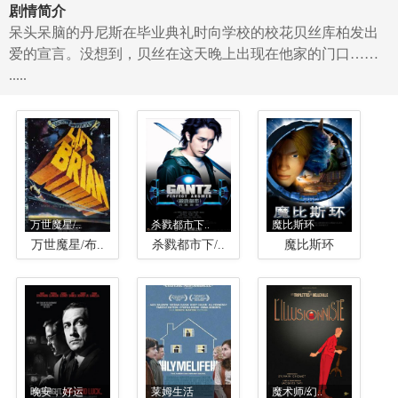
剧情简介
呆头呆脑的丹尼斯在毕业典礼时向学校的校花贝丝库柏发出
爱的宣言。没想到，贝丝在这天晚上出现在他家的门口……
.....
万世魔星/..
杀戮都市下..
魔比斯环
万世魔星/布..
杀戮都市下/..
魔比斯环
晚安，好运
莱姆生活
魔术师/幻..