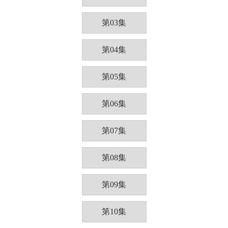
第03集
第04集
第05集
第06集
第07集
第08集
第09集
第10集