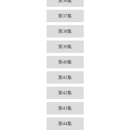
第36集
第37集
第38集
第39集
第40集
第41集
第42集
第43集
第44集