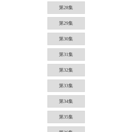
第28集
第29集
第30集
第31集
第32集
第33集
第34集
第35集