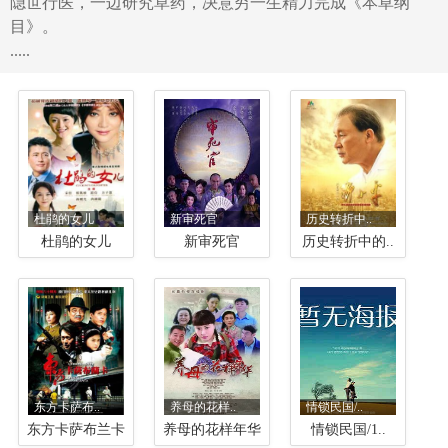
隐世行医，一边研究草药，决意穷一生精力完成《本草纲
目》。
.....
杜鹃的女儿
新审死官
历史转折中..
杜鹃的女儿
新审死官
历史转折中的..
东方卡萨布..
养母的花样..
情锁民国/..
东方卡萨布兰卡
养母的花样年华
情锁民国/1..