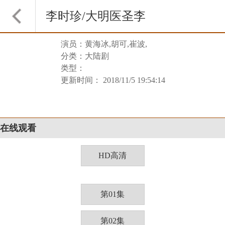
李时珍/大明医圣李
演员：黄海冰,胡可,崔波,
时珍
分类：大陆剧
类型：
更新时间： 2018/11/5 19:54:14
在线观看
HD高清
第01集
第02集