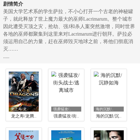
剧情简介
美国大学艺术系的学生萨拉，不小心打开一个古老的神秘罐
子，就此释放了世上魔力最大的巫师Lacrimarum。整个城市
因此遭受灭顶之灾，抢劫、强J和杀人案突然激增，同时世界
各地的巫师都聚集到这里来对Lacrimarum进行朝拜。萨拉必
须运用自己的力量，赶在巫师毁灭地球之前，将他们彻底消
灭……
.....
龙之寿/龙..
强袭猛攻/..
海的沉默/..
龙之寿/龙腾..
强袭猛攻/街..
海的沉默/沉..