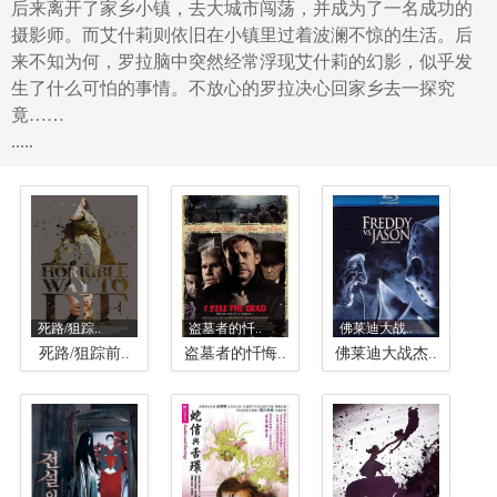
后来离开了家乡小镇，去大城市闯荡，并成为了一名成功的
摄影师。而艾什莉则依旧在小镇里过着波澜不惊的生活。后
来不知为何，罗拉脑中突然经常浮现艾什莉的幻影，似乎发
生了什么可怕的事情。不放心的罗拉决心回家乡去一探究
竟……
.....
死路/狙踪..
盗墓者的忏..
佛莱迪大战..
死路/狙踪前..
盗墓者的忏悔..
佛莱迪大战杰..