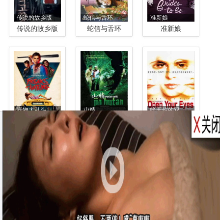
传说的故乡版
蛇信与舌环
准新娘
传说的故乡版
蛇信与舌环
准新娘
怪物大乱斗..
山精
睁开你的双..
怪物大乱斗/..
山精
睁开你的双眼..