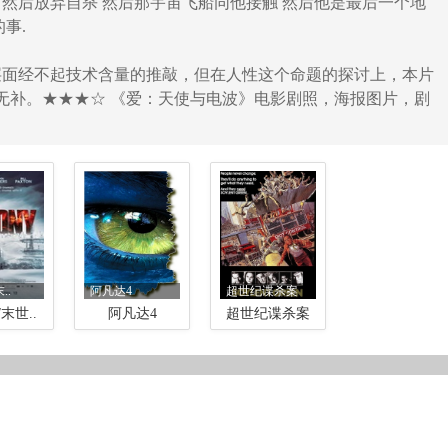
记 然后放弃自杀 然后那宇宙飞船同他接触 然后他是最后一个地
事.
层面经不起技术含量的推敲，但在人性这个命题的探讨上，本片
无补。★★★☆ 《爱：天使与电波》电影剧照，海报图片，剧
..
阿凡达4
超世纪谍杀案
末世..
阿凡达4
超世纪谍杀案