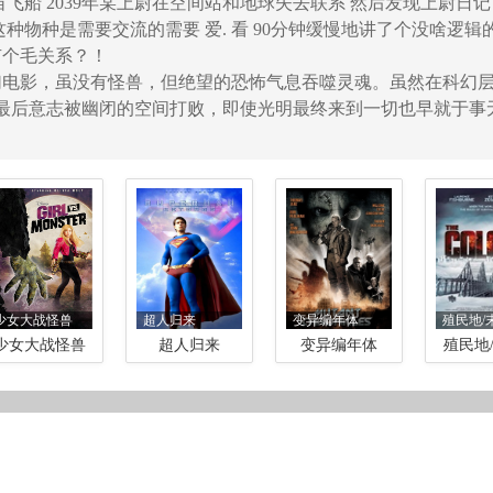
飞船 2039年某上尉在空间站和地球失去联系 然后发现上尉日
种物种是需要交流的需要 爱. 看 90分钟缓慢地讲了个没啥逻辑的
有个毛关系？！
幻电影，虽没有怪兽，但绝望的恐怖气息吞噬灵魂。虽然在科幻
最后意志被幽闭的空间打败，即使光明最终来到一切也早就于事
少女大战怪兽
超人归来
变异编年体
殖民地/末
少女大战怪兽
超人归来
变异编年体
殖民地/