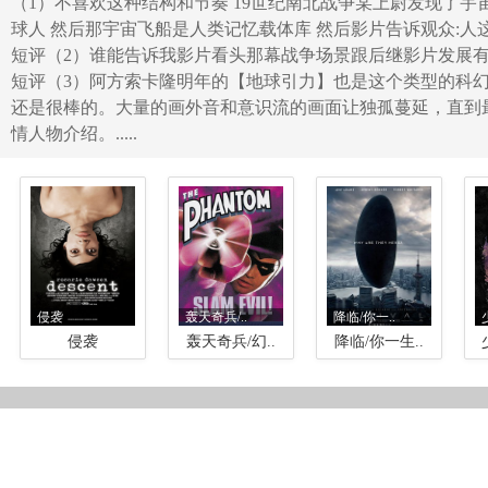
（1）不喜欢这种结构和节奏 19世纪南北战争某上尉发现了宇宙
球人 然后那宇宙飞船是人类记忆载体库 然后影片告诉观众:人这
短评（2）谁能告诉我影片看头那幕战争场景跟后继影片发展
短评（3）阿方索卡隆明年的【地球引力】也是这个类型的科
还是很棒的。大量的画外音和意识流的画面让独孤蔓延，直到
情人物介绍。.....
侵袭
轰天奇兵/..
降临/你一..
侵袭
轰天奇兵/幻..
降临/你一生..