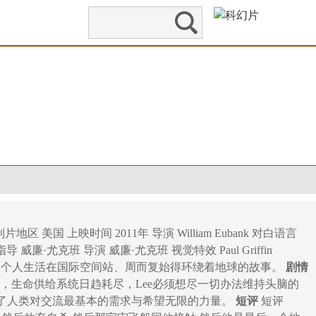
制片地区 美国 上映时间 2011年 导演 William Eubank 对白语言
 Air 艺术指导 威廉·尤克班 导演 威廉·尤克班 视觉特效 Paul Griffin
去了联系，他一个人生活在国际空间站、周而复始得环绕着地球的故事。
剧情
逝，生命供给系统日趋耗尽，Lee必须想尽一切办法维持头脑的
了人类对交流最基本的需求与希望无限的力量。
短评
短评