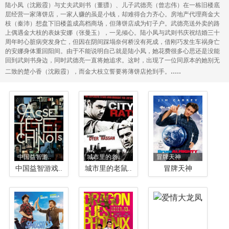
陆小凤（沈殿霞）与丈夫武则书（董骠）、儿子武德亮（曾志伟）在一栋旧楼底
层经营一家薄饼店，一家人赚的虽是小钱，却难得合力齐心。房地产代理商金大
枝（秦沛）想盘下旧楼盖成高档商场，但薄饼店成为钉子户。武德亮送外卖的路
上偶遇金大枝的表妹安娜（张曼玉），一见倾心。陆小凤与武则书庆祝结婚三十
周年时心脏病突发身亡，但因在阴间踩塌奈何桥没有死成，借刚巧发生车祸身亡
的安娜身体重回阳间。由于不能说明自己就是陆小凤，她花费很多心思还是没能
回到武则书身边，同时武德亮一直将她追求。这时，出现了一位同原本的她别无
.....
二致的楚小香（沈殿霞），而金大枝立誓要将薄饼店抢到手。
中国益智游..
城市里的老..
冒牌天神
中国益智游戏..
城市里的老鼠..
冒牌天神